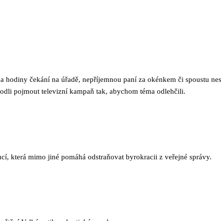
a hodiny čekání na úřadě, nepříjemnou paní za okénkem či spoustu nesr
hodli pojmout televizní kampaň tak, abychom téma odlehčili.
tucí, která mimo jiné pomáhá odstraňovat byrokracii z veřejné správy.