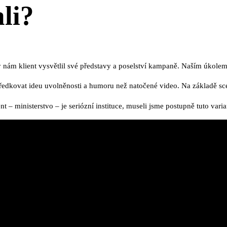
li?
nám klient vysvětlil své představy a poselství kampaně. Naším úkolem 
tředkovat ideu uvolněnosti a humoru než natočené video. Na základě s
 ​​ministerstvo – je seriózní instituce, museli jsme postupně tuto vari