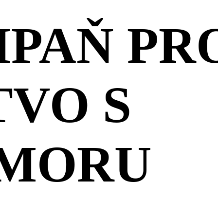
MPAŇ PR
TVO S
UMORU