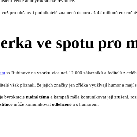
štění Velké antibyrokratické revoluce.
ch, což pro občany i podnikatelé znamená úsporu až 42 milionů eur roč
verka ve spotu pro m
kum
ss Rubinové na vzorku více než 12 000 zákazníků a ředitelů z celéh
elé však přiznali, že jejich značky jen zřídka využívají humor a mají st
 je byrokracie
nudné téma
a kampaň měla komunikovat její zrušení, rozh
stituce
může komunikovat
odlehčeně
a s humorem.