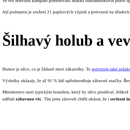
Ve své televizní kampani potřebovalo MIRRI odkomunikovat právě spu
Její podstatou je zrušení 21 papírových výpisů a potvrzení na úřade
Šilhavý holub a ve
Humor je něco, co je žádané mezi zákazníky. To
potvrzuje také průz
Výsledky ukázaly, že až 91 % lidí upřednostňuje zábavné značky. Ředit
Ministerstvo není typickým brandem, který by něco prodával. Jelikož
udělali
zábavnou věc
. Tím jsme zároveň chtěli ukázat, že i
seriózní in