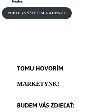
biznisu.
POĎTE ZVÝŠIŤ ČÍSLA AJ MNE >
TOMU HOVORÍM
MARKET
YNK!
BUDEM VÁS ZDIEĽAŤ: