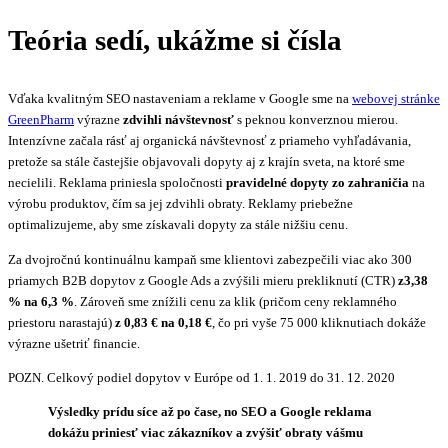
Teória sedí, ukážme si čísla
Vďaka kvalitným SEO nastaveniam a reklame v Google sme na
webovej stránke
GreenPharm
výrazne
zdvihli návštevnosť
s peknou konverznou mierou.
Intenzívne začala rásť aj organická návštevnosť z priameho vyhľadávania,
pretože sa stále častejšie objavovali dopyty aj z krajín sveta, na ktoré sme
necielili. Reklama priniesla spoločnosti
pravidelné dopyty zo zahraničia
na
výrobu produktov, čím sa jej zdvihli obraty. Reklamy priebežne
optimalizujeme, aby sme získavali dopyty za stále nižšiu cenu.
Za dvojročnú kontinuálnu kampaň sme klientovi zabezpečili viac ako 300
priamych B2B dopytov z Google Ads a zvýšili mieru prekliknutí (CTR)
z
3,38
% na 6,3 %
. Zároveň sme znížili cenu za klik (pričom ceny reklamného
priestoru narastajú)
z 0,83 € na 0,18 €
, čo pri vyše 75 000 kliknutiach dokáže
výrazne ušetriť financie.
POZN. Celkový podiel dopytov v Európe od 1. 1. 2019 do 31. 12. 2020
Výsledky prídu síce až po čase, no SEO a Google reklama
dokážu priniesť viac zákazníkov a zvýšiť obraty vášmu