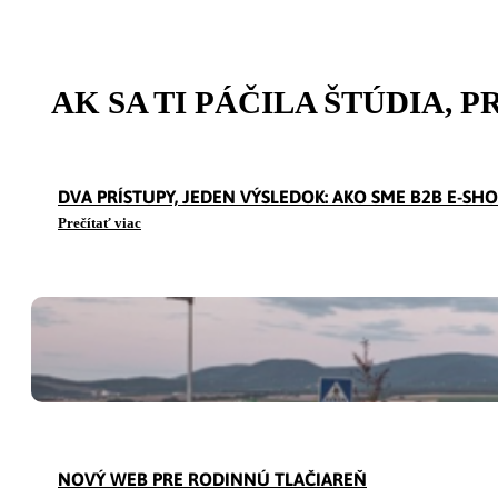
AK SA TI PÁČILA ŠTÚDIA, P
DVA PRÍSTUPY, JEDEN VÝSLEDOK: AKO SME B2B E-SH
Prečítať viac
AKO SME CEZ E-MAIL MARKETING A LEAD MAGNET PRE
Prečítať viac
NOVÝ WEB PRE RODINNÚ TLAČIAREŇ