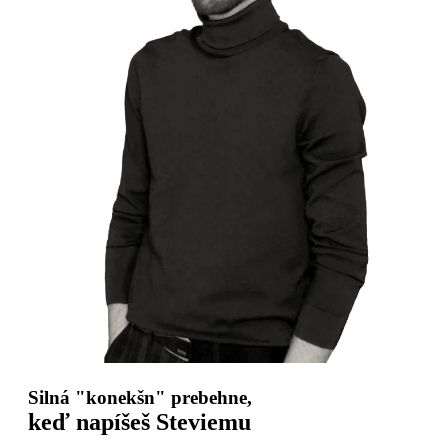
Silná "konekšn" prebehne,
keď napíšeš Steviemu