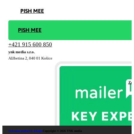
PISH MEE
PISH MEE
+421 915 600 850
ynk media s.r.o.
Alžbetina 2, 040 01 Košice
Zml
Ochrana osobných údajov
Copyright © 2026 YNK media