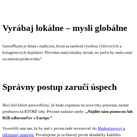
Vyrábaj lokálne – mysli globálne
GreenPharm je firma s tradíciou, ktorá sa zaoberá výrobou výživových a
kolagénových doplnkov. Pôvodne mala lokálny dosah, no prečo by mala ostať
na malom pieskovisku?
Správny postup zaručí úspech
Hoci bol klient presvedčený, že bude expanzia na nové trhy prínosná, nemal
predstavu na KTORÉ trhy. Prvotné zadanie znelo:
„Nájdite nám pomocou Ads
B2B odberateľov v Európe.”
Vysvetlili sme mu, že by mal v prvom rade investovať do
Marketingovej a
reklamnej stratégie
. Považujeme ju za hlavný prvok skladačky každého