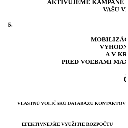
AKTIVUJEME KAMPANE N
VAŠU V
5.
MOBILIZÁC
VYHODN
A V K
PRED VOĽBAMI MAX
VLASTNÚ VOLIČSKÚ DATABÁZU KONTAKTOV
EFEKTÍVNEJŠIE VYUŽITIE ROZPOČTU