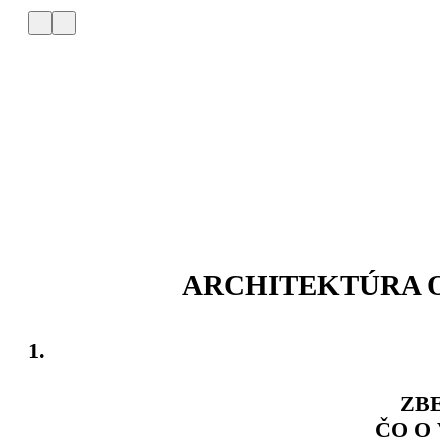
ARCHITEKTÚRA O
1.
ZBE
ČO O 