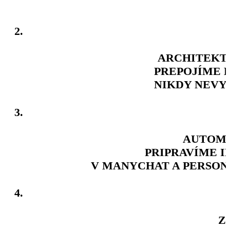
A ČO S
2.
ARCHITEKTÚ
PREPOJÍME K
NIKDY NEVY
3.
AUTOMA
PRIPRAVÍME 
V MANYCHAT A PERSON
4.
Z