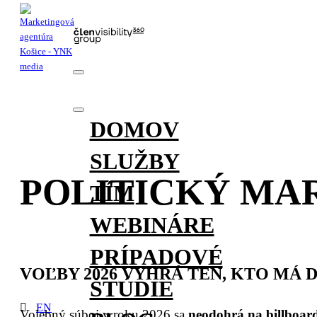
DOMOV
SLUŽBY
POLITICKÝ MA
TÍM
WEBINÁRE
PRÍPADOVÉ
VOĽBY 2026 VYHRÁ TEN, KTO MÁ 
ŠTÚDIE
EN
Volebný súboj v roku 2026 sa
neodohrá na billboar