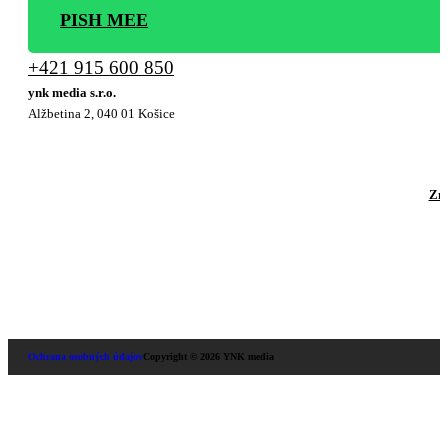
PISH MEE
+421 915 600 850
ynk media s.r.o.
Alžbetina 2, 040 01 Košice
Zml
Ochrana osobných údajov
Copyright © 2026 YNK media